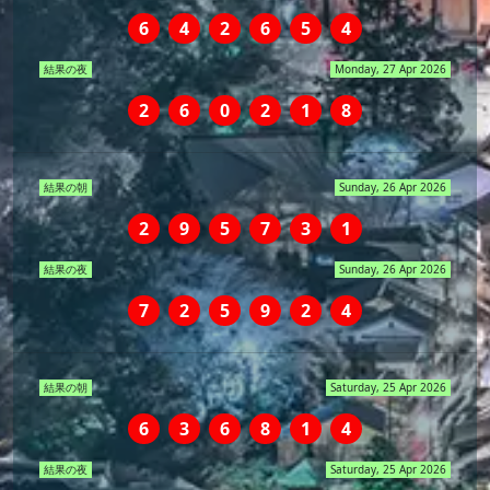
6
4
2
6
5
4
結果の夜
Monday, 27 Apr 2026
2
6
0
2
1
8
結果の朝
Sunday, 26 Apr 2026
2
9
5
7
3
1
結果の夜
Sunday, 26 Apr 2026
7
2
5
9
2
4
結果の朝
Saturday, 25 Apr 2026
6
3
6
8
1
4
結果の夜
Saturday, 25 Apr 2026