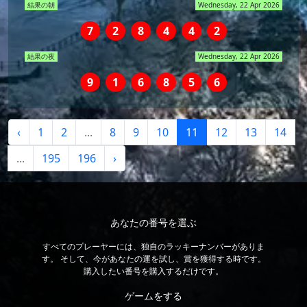
結果の朝
Wednesday, 22 Apr 2026
7
2
8
4
4
2
結果の夜
Wednesday, 22 Apr 2026
9
1
6
8
5
6
‹
1
2
...
8
9
10
11
12
13
14
...
195
196
›
あなたの番号を選ぶ
すべてのプレーヤーには、独自のラッキーナンバーがありま
す。 そして、今があなたの運を試し、賞を獲得する時です。
購入したい番号を購入するだけです。
ゲームをする