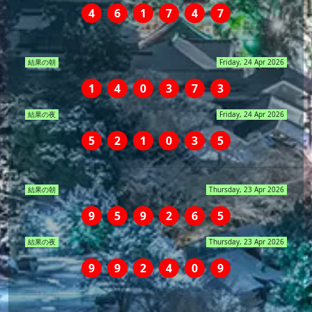
4
6
1
7
4
7
結果の朝
Friday, 24 Apr 2026
1
4
0
3
7
3
結果の夜
Friday, 24 Apr 2026
5
2
1
0
3
5
結果の朝
Thursday, 23 Apr 2026
9
5
9
2
6
5
結果の夜
Thursday, 23 Apr 2026
9
9
2
4
0
9