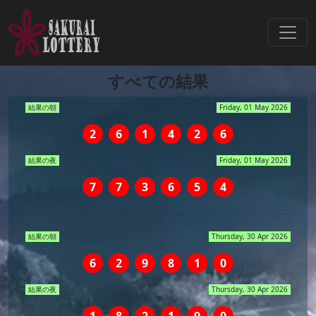
すべての結果
結果の朝
Friday, 01 May 2026
2
6
1
4
2
6
結果の夜
Friday, 01 May 2026
7
7
3
6
5
4
結果の朝
Thursday, 30 Apr 2026
6
2
9
8
1
0
結果の夜
Thursday, 30 Apr 2026
1
8
2
1
9
0