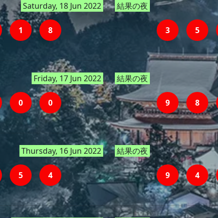
Saturday, 18 Jun 2022
結果の夜
1
8
3
5
Friday, 17 Jun 2022
結果の夜
0
0
9
8
Thursday, 16 Jun 2022
結果の夜
5
4
9
4