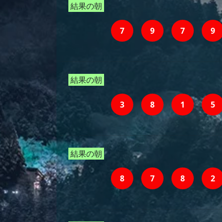
結果の朝
7
9
7
9
結果の朝
3
8
1
5
結果の朝
8
7
8
2