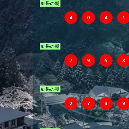
結果の朝
4
0
4
1
結果の朝
7
9
5
8
結果の朝
2
7
3
9