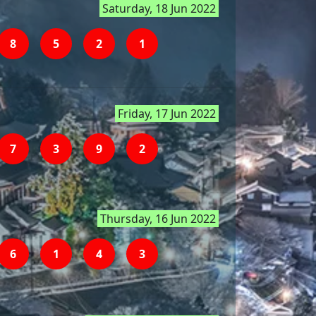
Saturday, 18 Jun 2022
8
5
2
1
Friday, 17 Jun 2022
7
3
9
2
Thursday, 16 Jun 2022
6
1
4
3