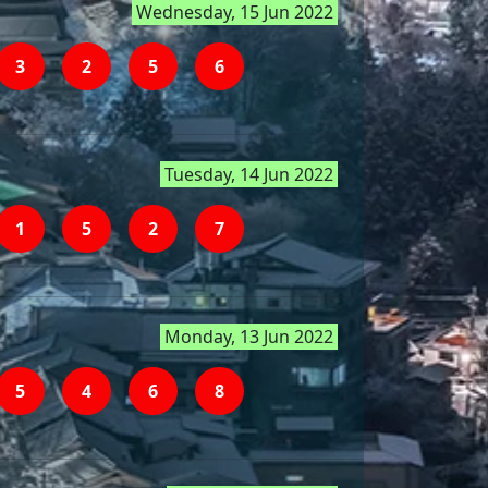
Wednesday, 15 Jun 2022
3
2
5
6
Tuesday, 14 Jun 2022
1
5
2
7
Monday, 13 Jun 2022
5
4
6
8